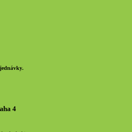
bjednávky.
raha 4